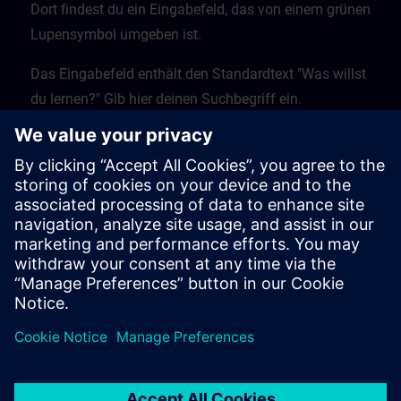
Dort findest du ein Eingabefeld, das von einem grünen
Lupensymbol umgeben ist.
Das Eingabefeld enthält den Standardtext "Was willst
du lernen?" Gib hier deinen Suchbegriff ein.
Klicke auf die Lupe, um den Suchvorgang zu starten.