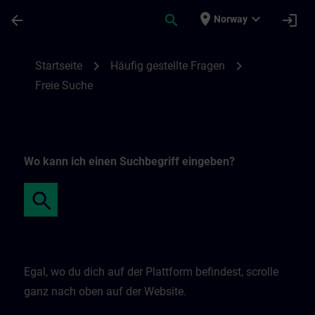
Skip To Main Content
Page Loaded
place
expand_more
arrow_back
search
login
Norway
Freie Suche | SITRAIN
chevron_right
chevron_right
Startseite
Häufig gestellte Fragen
Freie Suche
Wo kann ich einen Suchbegriff eingeben?
Egal, wo du dich auf der Plattform befindest, scrolle
ganz nach oben auf der Website.