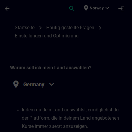
Skip To Main Content
Page Loaded
place
expand_more
arrow_back
search
login
Norway
Einstellungen und Optimierung | SITRAIN
chevron_right
chevron_right
Startseite
Häufig gestellte Fragen
Einstellungen und Optimierung
Warum soll ich mein Land auswählen?
Indem du dein Land auswählst, ermöglichst du
der Plattform, die in deinem Land angebotenen
Kurse immer zuerst anzuzeigen.