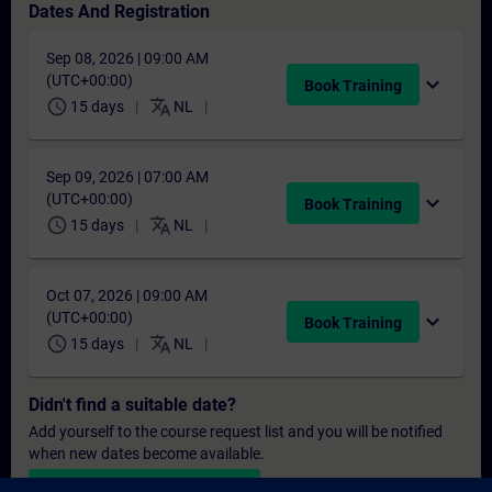
Dates And Registration
Sep 08, 2026 | 09:00 AM
(UTC+00:00)
expand_more
Book Training
schedule
translate
15 days
NL
Sep 09, 2026 | 07:00 AM
(UTC+00:00)
expand_more
Book Training
schedule
translate
15 days
NL
Oct 07, 2026 | 09:00 AM
(UTC+00:00)
expand_more
Book Training
schedule
translate
15 days
NL
Didn't find a suitable date?
Add yourself to the course request list and you will be notified
when new dates become available.
Activate notification service