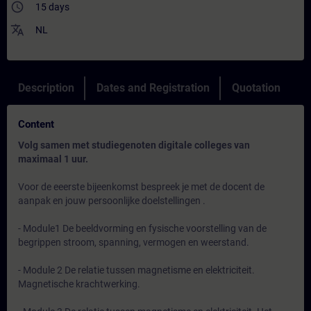
access_time
15 days
translate
NL
Description
Dates and Registration
Quotation
Content
Volg samen met studiegenoten digitale colleges van
maximaal 1 uur.
Voor de eeerste bijeenkomst bespreek je met de docent de
aanpak en jouw persoonlijke doelstellingen .
- Module1 De beeldvorming en fysische voorstelling van de
begrippen stroom, spanning, vermogen en weerstand.
- Module 2 De relatie tussen magnetisme en elektriciteit.
Magnetische krachtwerking.