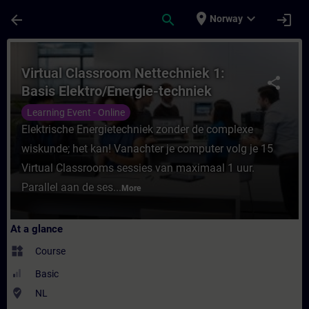
Skip To Main Content
Page Loaded
place
expand_more
arrow_back
search
login
Norway
Course - Virtual Classroom Nettechniek 1: 
Virtual Classroom Nettechniek 1:
share
Basis Elektro/Energie-techniek
Learning Event - Online
Elektrische Energietechniek zonder de complexe
wiskunde; het kan! Vanachter je computer volg je 15
Virtual Classrooms sessies van maximaal 1 uur.
Parallel aan de ses...
More
At a glance
widgets
Course
Basic
where_to_vote
NL