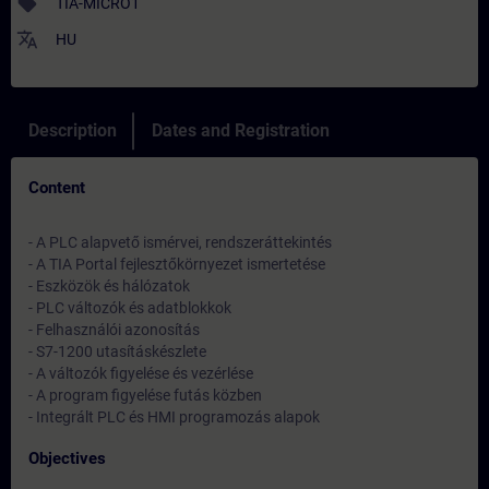
sell
TIA-MICRO1
translate
HU
Description
Dates and Registration
Content
- A PLC alapvető ismérvei, rendszeráttekintés
- A TIA Portal fejlesztőkörnyezet ismertetése
- Eszközök és hálózatok
- PLC változók és adatblokkok
- Felhasználói azonosítás
- S7-1200 utasításkészlete
- A változók figyelése és vezérlése
- A program figyelése futás közben
- Integrált PLC és HMI programozás alapok
Objectives