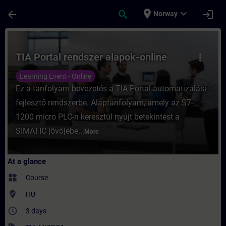
Skip To Main Content
Page Loaded
place
expand_more
arrow_back
search
login
Norway
Course - TIA Portal rendszer alapok-online
TIA Portal rendszer alapok-online
more_vert
Learning Event - Online
Ez a tanfolyam bevezetés a TIA Portal automatizálási
fejlesztő rendszerbe. Alaptanfolyam, amely az S7-
1200 micro PLC-n keresztül nyújt betekintést a
SIMATIC jövőjébe...
More
At a glance
widgets
Course
where_to_vote
HU
access_time
3 days