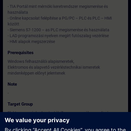
- TIA Portál mint mérnöki keretrendszer megismerése és
használata
- Online kapcsolat felépítése a PG/PC – PLC és PLC – HMI
között
- Siemens S7-1200 – as PLC megismerése és használata
- LAD programozási nyelven megírt futószalag vezérlése
- HMI alapok megszerzése
Prerequisites
Windows felhasználói alapismeretek,
Elektromos és alapvető vezérléstechnikai ismeretek
mindenképpen előnyt jelentenek
Note
-
Target Group
Elektromos gépkarbantartók ill. programozók, egyedi gép
gyártók.