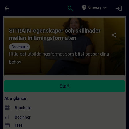
Skip To Main Content
Page Loaded
place
expand_more
arrow_back
search
login
Norway
Course - SITRAIN-egenskaper och skillnade
SITRAIN-egenskaper och skillnader
share
mellan inlärningsformaten
Brochure
Hitta det utbildningsformat som bäst passar dina
behov
Start
At a glance
widgets
Brochure
Beginner
payment
Free