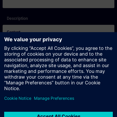
Description
Content
SITRAIN-egenskaper och skillnader mellan inlärningsformaten