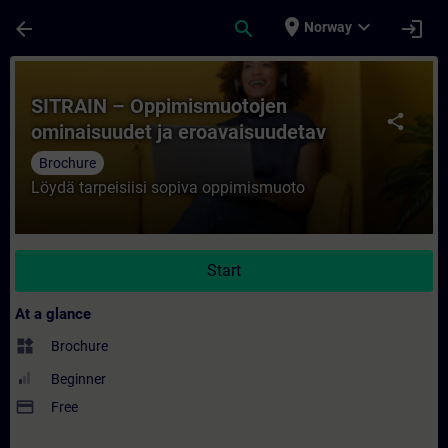
Skip To Main Content
Page Loaded
place
expand_more
arrow_back
search
login
Norway
Course - SITRAIN – Oppimismuotojen omina
SITRAIN – Oppimismuotojen
share
ominaisuudet ja eroavaisuudetav
Brochure
Löydä tarpeisiisi sopiva oppimismuoto
Start
At a glance
widgets
Brochure
Beginner
payment
Free