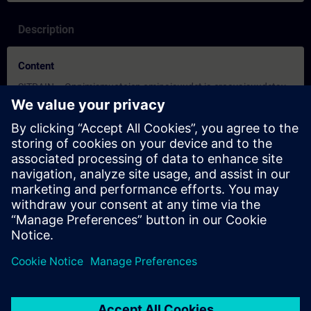
Description
Content
SITRAIN – Oppimismuotojen ominaisuudet ja eroavaisuudetav