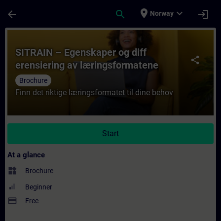
Skip To Main Content
Page Loaded
place
expand_more
arrow_back
search
login
Norway
Course - SITRAIN – Egenskaper og diff ere
SITRAIN – Egenskaper og diff
share
erensiering av læringsformatene
Brochure
Finn det riktige læringsformatet til dine behov
Start
At a glance
widgets
Brochure
Beginner
payment
Free