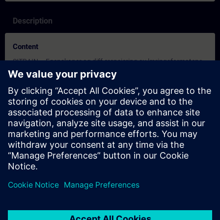
Description
Content
SITRAIN – Egenskaper og diff erensiering av læringsformatene