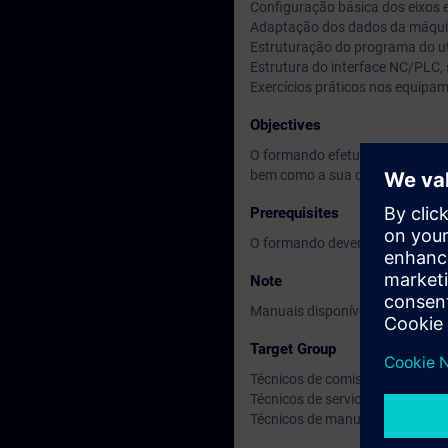
Configuração básica dos eixos e
Adaptação dos dados da máqui
Estruturação do programa do uti
Estrutura do interface NC/PLC, si
Exercícios práticos nos equipa
Objectives
O formando efetua testes em eq
bem como a sua correção, o que
Prerequisites
O formando deverá ter noções d
Note
Manuais disponíveis em Inglês.
Target Group
Técnicos de comissionamento;
Técnicos de service;
Técnicos de manutenção.