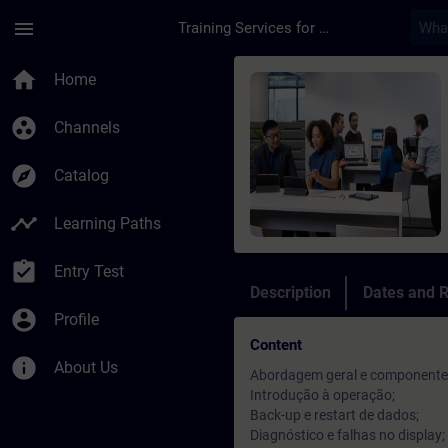
Skip To Main Content
Page Loaded
menu
Training Services for Digital Industries
Course - SINUMERIK 8
home
Home
group_work
Channels
explore
Catalog
timeline
Learning Paths
assignment_turned_in
Entry Test
Description
Dates and R
account_circle
Profile
Content
info
About Us
Abordagem geral e componente
Introdução à operação;
Back-up e restart de dados;
Diagnóstico e falhas no display;