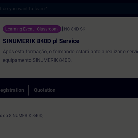
s
40D pl Service - Training - Training - Pr
Learning Event - Classroom
NC-84D-SK
SINUMERIK 840D pl Service
Após esta formação, o formando estará apto a realizar o serv
equipamento SINUMERIK 840D.
egistration
Quotation
s do SINUMERIK 840D;