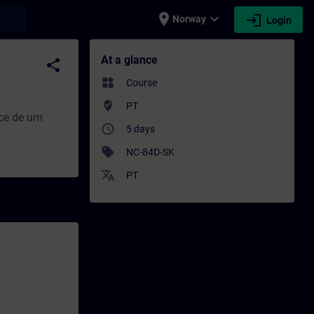
place
expand_more
login
earch
Norway
Login
ofessional development | SITRAIN
At a glance
share
widgets
Course
where_to_vote
PT
ice de um
access_time
5 days
sell
NC-84D-SK
translate
PT