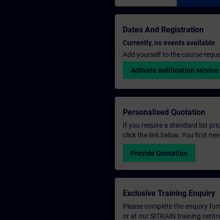
Dates And Registration
Currently, no events available
Add yourself to the course reque
Activate notification service
Personalised Quotation
If you require a standard list pr
click the link below. You first n
Provide Quotation
Exclusive Training Enquiry
Please complete the enquiry form 
or at our SITRAIN training centr