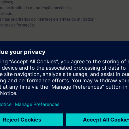
 drives;
na no âmbito da manutenção mecânica;
lizador;
nais prioritários do interface e alarmes do utilizador;
mentos de formação.
uipamentos SINUMERIK 840D e SIMODRIVE 611D; simula e identifica eve
 permite minimizar o tempo de máquina parada e aumentar a produtivid
e automação e de Windows na ótica do utilizador