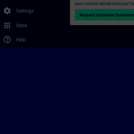
your contact details and your tr
settings
Settings
Request Exclusive Quotatio
apps
Apps
help_outline
Help