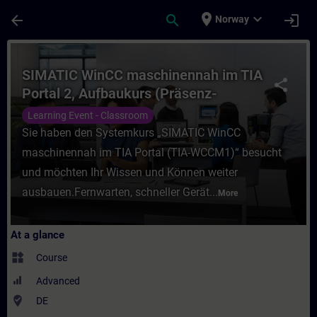
Skip To Main Content
Page Loaded
place
expand_more
arrow_back
search
login
Norway
Course - SIMATIC WinCC maschinennah im T
SIMATIC WinCC maschinennah im TIA
share
Portal 2, Aufbaukurs (Präsenz-
Training)
Learning Event - Classroom
Sie haben den Systemkurs „SIMATIC WinCC
maschinennah im TIA Portal (TIA-WCCM1)“ besucht
und möchten Ihr Wissen und Können weiter
ausbauen.Fernwarten, schneller Gerät...
More
At a glance
widgets
Course
Advanced
where_to_vote
DE