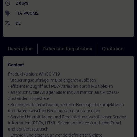
access_time
2 days
sell
TIA-WCCM2
translate
DE
Description
Dates and Registration
Quotation
Content
Produktversion: WinCC V19
• Steuerungsaufträge im Bediengerät auslösen
• effizienter Zugriff auf PLC-Variablen durch Multiplexen
• anspruchsvolle Anlagenbilder mit Animation aus Prozess-
Zuständen projektieren
• Bediengeräte fernsteuern, verteilte Bedienplätze projektieren
und Daten zwischen Bediengeräten austauschen
• Service-Unterstützung und Bereitstellung zusätzlicher Service-
Information (PDFs, HTML-Seiten und Videos) auf dem Panel
und bei Gerätetausch
• Entwicklung eigener, anwenderdefinierter Skripte