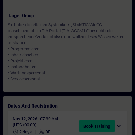
Target Group
Sie haben bereits den Systemkurs „SIMATIC WinCC
maschinennah im TIA Portal (TIA-WCCM1)“ besucht oder
entsprechende Vorkenntnisse und wollen dieses Wissen weiter
ausbauen.
• Programmierer
• Inbetriebsetzer
• Projektierer
• Instandhalter
• Wartungspersonal
• Servicepersonal
Dates And Registration
Nov 12, 2026 | 07:30 AM
(UTC+00:00)
expand_more
Book Training
schedule
translate
2 days
DE