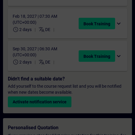
Feb 18, 2027 | 07:30 AM
(UTC+00:00)
expand_more
Book Training
schedule
translate
2 days
DE
Sep 30, 2027 | 06:30 AM
(UTC+00:00)
expand_more
Book Training
schedule
translate
2 days
DE
Didn't find a suitable date?
Add yourself to the course request list and you will be notified
when new dates become available.
Activate notification service
Personalised Quotation