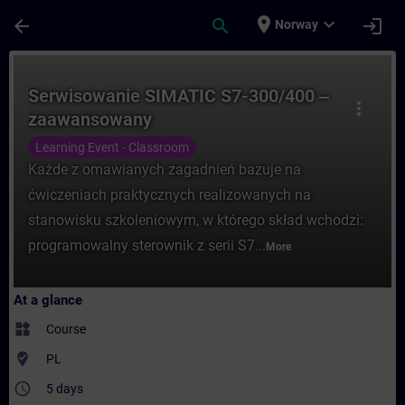
Skip To Main Content
Page Loaded
place
expand_more
arrow_back
search
login
Norway
Course - Serwisowanie SIMATIC S7-300/400
Serwisowanie SIMATIC S7-300/400 ‒
more_vert
zaawansowany
Learning Event - Classroom
Każde z omawianych zagadnień bazuje na
ćwiczeniach praktycznych realizowanych na
stanowisku szkoleniowym, w którego skład wchodzi:
programowalny sterownik z serii S7...
More
At a glance
widgets
Course
where_to_vote
PL
access_time
5 days