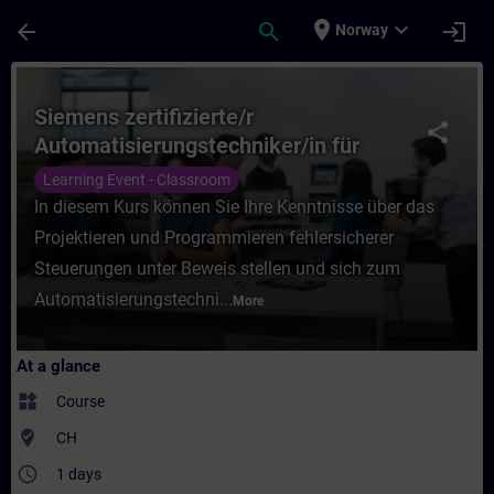
Skip To Main Content
Page Loaded
place
expand_more
arrow_back
search
login
Norway
Course - Siemens zertifizierte/r Automati
Siemens zertifizierte/r
share
Automatisierungstechniker/in für
SIMATIC Safety - Projektieren und
Learning Event - Classroom
Programmieren
In diesem Kurs können Sie Ihre Kenntnisse über das
Projektieren und Programmieren fehlersicherer
Steuerungen unter Beweis stellen und sich zum
Automatisierungstechni...
More
At a glance
widgets
Course
where_to_vote
CH
access_time
1 days