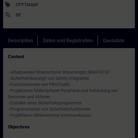
sell
CPT-TIASAF
translate
DE
Description
Dates and Registration
Quotation
Content
- Arbeitsweise fehlersicherer Steuerungen SIMATIC S7
- Sicherheitskonzept von Safety Integrated
- Funktionsweise von PROFIsafe
- Projektieren fehlersicherer Peripherie und Anbindung von
Sensoren und Aktoren
- Erstellen eines Sicherheitsprogramms
- Programmieren von Sicherheitsfunktionen
- Projektieren fehlersicherer Kommunikation
Objectives
-