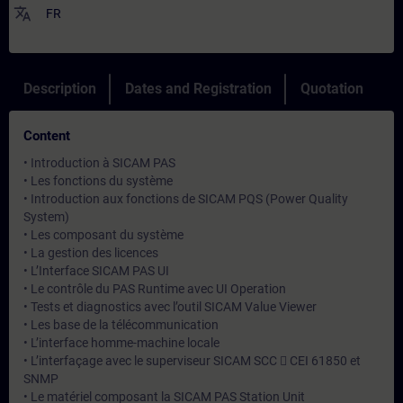
translate
FR
Description
Dates and Registration
Quotation
Content
• Introduction à SICAM PAS
• Les fonctions du système
• Introduction aux fonctions de SICAM PQS (Power Quality
System)
• Les composant du système
• La gestion des licences
• L’Interface SICAM PAS UI
• Le contrôle du PAS Runtime avec UI Operation
• Tests et diagnostics avec l’outil SICAM Value Viewer
• Les base de la télécommunication
• L’interface homme-machine locale
• L’interfaçage avec le superviseur SICAM SCC  CEI 61850 et
SNMP
• Le matériel composant la SICAM PAS Station Unit