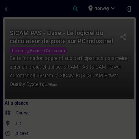
Skip To Main Content
Page Loaded
place
expand_more
arrow_back
search
login
Norway
Course - SICAM PAS - Base - Le logiciel du
SICAM PAS - Base - Le logiciel du
share
calculateur de poste sur PC industriel
Learning Event - Classroom
Cette formation apprend aux participants à paramétrer,
gérer un projet et utiliser SICAM PAS (SICAM Power
Automation System) / SICAM PQS (SICAM Power
Quality System)...
More
At a glance
widgets
Course
where_to_vote
FR
access_time
3 days