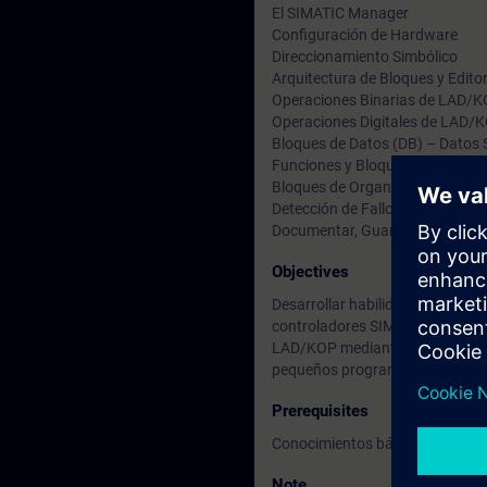
El SIMATIC Manager
Configuración de Hardware
Direccionamiento Simbólico
Arquitectura de Bloques y Edito
Operaciones Binarias de LAD/
Operaciones Digitales de LAD/
Bloques de Datos (DB) – Datos 
Funciones y Bloques de Función 
Bloques de Organización (OB) –
Detección de Fallos
Documentar, Guardar y Archiva
Objectives
Desarrollar habilidades de detec
controladores SIMATIC, así como
LAD/KOP mediante la creación y
pequeños programas con señales
Prerequisites
Conocimientos básicos de electr
Note