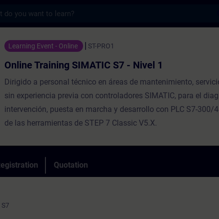
s
ning SIMATIC S7 - Nivel 1 - Training - Trai
Learning Event - Online
ST-PRO1
Online Training SIMATIC S7 - Nivel 1
Dirigido a personal técnico en áreas de mantenimiento, servici
sin experiencia previa con controladores SIMATIC, para el diag
intervención, puesta en marcha y desarrollo con PLC S7-300/4
de las herramientas de STEP 7 Classic V5.X.
egistration
Quotation
 S7