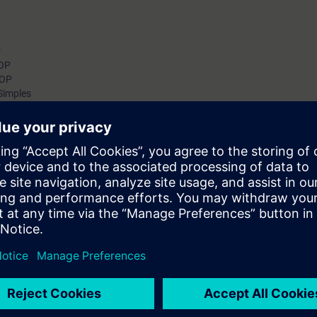
r
KOP
KOP
Simples
(FC & FB) – Características
 Características
r Proyectos
ción e interpretación de fallos, conociendo las bases de la construcción d
 la arquitectura y estructura de programación, lectura y desarrollo de c
 edición de
 digitales.
ónica digital e informática (buen manejo de sistema operativo Windows)