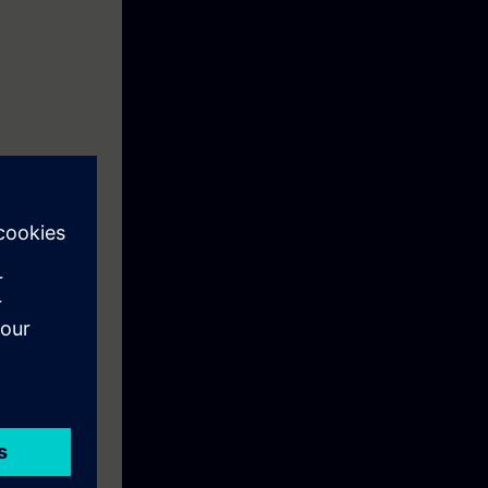
e los
ódigo en
.