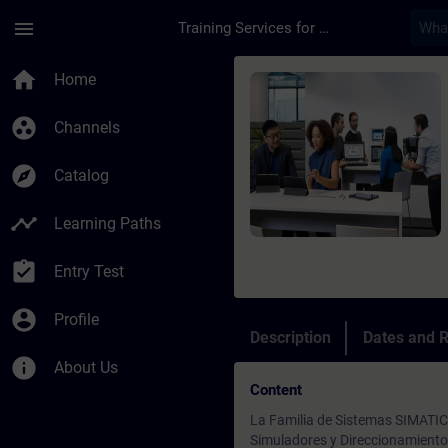
Skip To Main Content
Page Loaded
menu
Training Services for Digital Industries
Course - Online Trai
home
Home
group_work
Channels
explore
Catalog
timeline
Learning Paths
assignment_turned_in
Entry Test
account_circle
Profile
Description
Dates and R
info
About Us
Content
La Familia de Sistemas SIMATIC
Simuladores y Direccionamiento