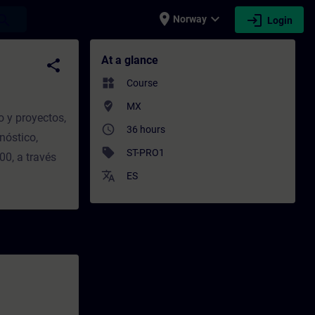
place
expand_more
login
earch
Norway
Login
ning - Professional development | SITRAIN
At a glance
share
widgets
Course
where_to_vote
MX
o y proyectos,
access_time
36 hours
nóstico,
sell
ST-PRO1
00, a través
translate
ES