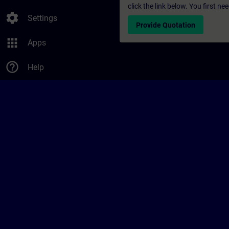
click the link below. You first n
settings
Settings
Provide Quotation
apps
Apps
help_outline
Help