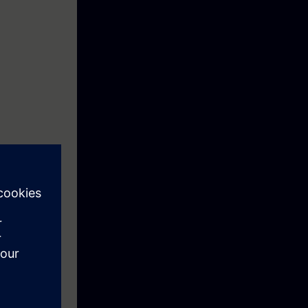
ainéis de
ia, modifica e
ware, através