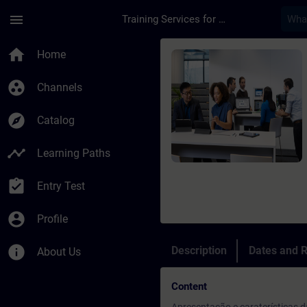
Skip To Main Content
Page Loaded
menu
Training Services for Digital Industries
Course - Online Trai
home
Home
group_work
Channels
explore
Catalog
timeline
Learning Paths
assignment_turned_in
Entry Test
account_circle
Profile
info
Description
Dates and R
About Us
Content