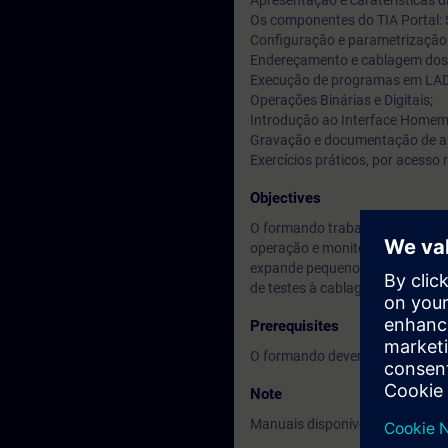
Apresentação e caraterísticas d
Os componentes do TIA Portal: 
Configuração e parametrização
Endereçamento e cablagem dos 
Execução de programas em LAD
Operações Binárias e Digitais;
Introdução ao Interface Homem
Gravação e documentação de al
Exercícios práticos, por acesso
Objectives
O formando trabalha na platafo
operação e monitorização. Apren
expande pequenos programas em
de testes à cablagem e estado 
Prerequisites
O formando deverá ter noções d
Note
Manuais disponíveis em inglês.