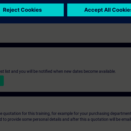
st list and you will be notified when new dates become available.
ice quotation for this training, for example for your purchasing departmen
eed to provide some personal details and after this a quotation will be emai