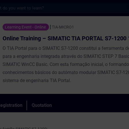
s
ning – SIMATIC TIA PORTAL S7-1200 1 - Tra
Learning Event - Online
TIA-MICRO1
Online Training – SIMATIC TIA PORTAL S7-1200 
O TIA Portal para o SIMATIC S7-1200 constitui a ferramenta d
para a engenharia integrada através do SIMATIC STEP 7 Basic
SIMATIC WinCC Basic. Com esta formação inicial, o formando
conhecimentos básicos do autómato modular SIMATIC S7-12
sistema de engenharia TIA Portal.
egistration
Quotation