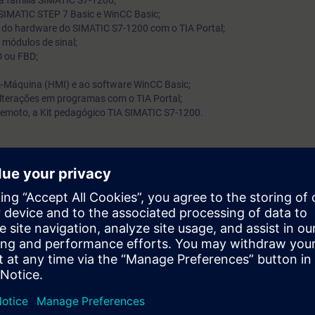
a família SIMATIC S7-1200;
SIMATIC STEP 7 Basic e WinCC Basic;
 do hardware do SIMATIC S7-1200 com o TIA Portal;
módulos de sinal;
 ou FBD;
-Máquina (HMI) e ao software WinCC Basic;
terações em programas com o TIA Portal;
 remoto, a Kit pedagógico TIA SIMATIC S7-1200.
rma TIA Portal, aprendendo a interação entre o autómato S7-1200 e os p
de a configurar, parametrizar e alterar módulos do SIMATIC S7-1200. Cr
 STEP 7 Basic. Faz diagnóstico de pequenas falhas no hardware e soft
dos blocos e executa um comissionamento simples ao autómato.
e automação e de Windows na ótica do utilizador.