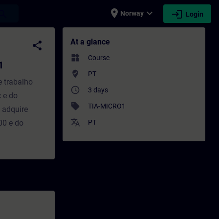
place
expand_more
login
earch
Norway
Login
ining - Training - Professional developme
At a glance
share
widgets
Course
1
where_to_vote
PT
e trabalho
access_time
3 days
 e do
sell
TIA-MICRO1
 adquire
translate
00 e do
PT