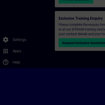
Exclusive Training Enquiry
Please complete the enquiry form 
or at our SITRAIN training centr
your contact details and your tr
settings
Settings
Request Exclusive Quotatio
apps
Apps
help_outline
Help