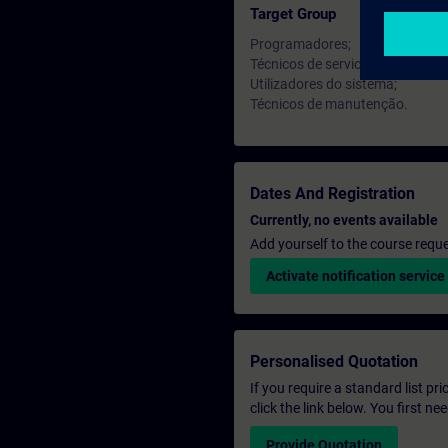
Target Group
Programadores;
Técnicos de service;
Utilizadores do sistema;
Técnicos de manutenção.
Dates And Registration
Currently, no events available
Add yourself to the course reque
Activate notification service
Personalised Quotation
If you require a standard list pr
click the link below. You first n
Provide Quotation