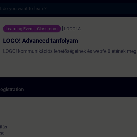
s
nced tanfolyam - Training - Training - Pr
Learning Event - Classroom
LOGO!-A
LOGO! Advanced tanfolyam
LOGO! kommunikációs lehetőségeinek és webfelületének meg
egistration
ítás
ása