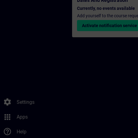
Dates And Registration
Currently, no events available
Add yourself to the course reque
Activate notification service
settings
Settings
apps
Apps
help_outline
Help