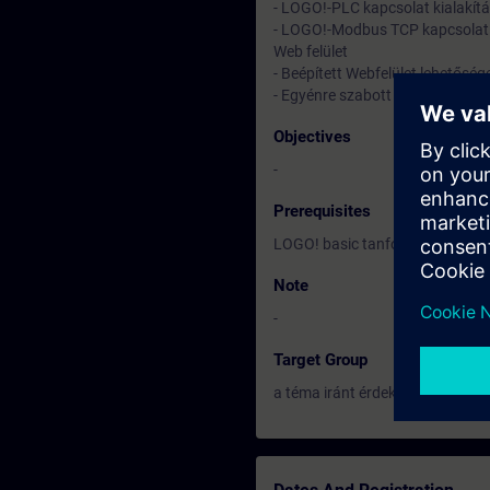
- LOGO!-PLC kapcsolat kialakít
- LOGO!-Modbus TCP kapcsolat 
Web felület
- Beépített Webfelület lehetősége
- Egyénre szabott felület kialakí
Objectives
-
Prerequisites
LOGO! basic tanfolyam elvégzés
Note
-
Target Group
a téma iránt érdeklődő résztvev