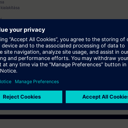
ása
kialakítása
i
tása
e ajánlott
ők