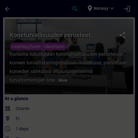
Skip To Main Content
Page Loaded
place
expand_more
arrow_back
search
login
Norway
Course - Koneturvallisuuden perusteet - Tr
Koneturvallisuuden perusteet
share
Learning Event - Classroom
Kurssilla tutustutaan koneturvallisuuden perusteisiin
koneen turvallistamisprosessin muodossa, painottaen
koneiden sähköisiä ohjausjärjestelmiä
turvatoimintojen tote...
More
At a glance
widgets
Course
where_to_vote
FI
access_time
1 days