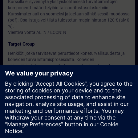
Kurssilla ei syvennytä yksityiskohtaisesti turvatoimintojen
komponenttimäärittelyihin tai suoritustasolaskelmiin.
Kurssimateriaali on suomeksi ja jaetaan sähköisessä muodossa
(pdf). Osallistuja voi tilata tulostetun mapin hintaan 120 € (alv 0
%).
Vientivalvonta AL :N / ECCN: N
Target Group
Henkilöt, jotka tarvitsevat perustiedot koneturvallisuudesta ja
koneiden turvallistamisprosessista. Koneiden
ohjausjärjestelmien suunnitteluun, modernisointiin sekä
kunnossapitoon osallistuvat henkilöt.
Dates And Registration
Currently, no events available
Add yourself to the course request list and you will be notified
when new dates become available.
Activate notification service