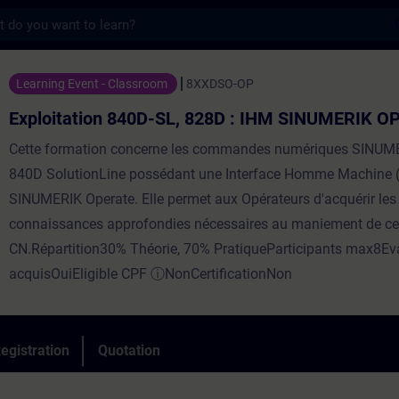
s
on 840D-SL, 828D : IHM SINUMERIK OPERATE 
Learning Event - Classroom
8XXDSO-OP
Exploitation 840D-SL, 828D : IHM SINUMERIK 
Cette formation concerne les commandes numériques SINUM
840D SolutionLine possédant une Interface Homme Machine 
SINUMERIK Operate. Elle permet aux Opérateurs d'acquérir les
connaissances approfondies nécessaires au maniement de ce
CN.Répartition30% Théorie, 70% PratiqueParticipants max8Ev
acquisOuiEligible CPF ⓘNonCertificationNon
egistration
Quotation