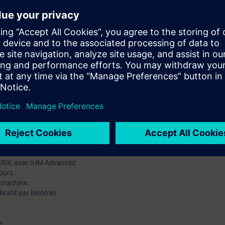
e conduite machine
cle d'usinage.
sauvegarder un programme.
s décalages d'origines.
alpage, ¿)
nes à commande numérique.
mation SITRAIN : 11 93 00 205 93
t au quotidien des missions techniques auprès des entreprises, formés et 
uivi et une actualisation de leurs compétences théoriques, pratiques, et
ERIK avec IHM Advanced
ours :
a machine.
icatif par binôme) :
e