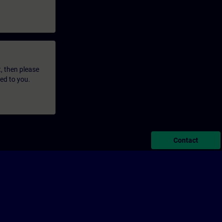
t, then please
led to you.
Contact