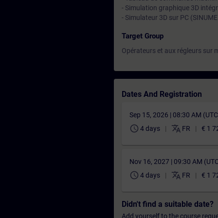
- Simulation graphique 3D intégr
- Simulateur 3D sur PC (SINUME
Target Group
Opérateurs et aux régleurs sur 
Dates And Registration
Sep 15, 2026 | 08:30 AM (UT
schedule
translate
4 days
FR
€ 1 7
Nov 16, 2027 | 09:30 AM (UT
schedule
translate
4 days
FR
€ 1 7
Didn't find a suitable date?
Add yourself to the course reque