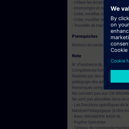
- Utiliser les écrans standard d
- Interrompre et reprendre un cy
- Créer, modifier, exécuter et 
- Créer, modifier des outils et de
- Travailler en manuel (mesure, p
Prerequisites
Notions de conduite de machi
Note
N° d’existence du centre de for
Compétences formateur :
Réalisée par des experts assuran
pédagogie des adultes avec un s
Remarques complémentaires :
Ne convient pas aux CN SINUM
Ne sont pas abordées dans ce c
- Les fonctions spécifiques de l
Matériel Pédagogique (à titre ind
- Banc SINUMERIK 840D-SL
- Pupitre Opérateur
- Tableau de commande machin