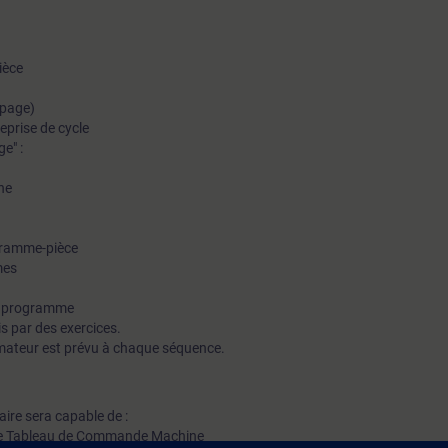
ièce
lpage)
reprise de cycle
e" :
ne
gramme-pièce
mes
n programme
s par des exercices.
mateur est prévu à chaque séquence.
iaire sera capable de :
et le Tableau de Commande Machine