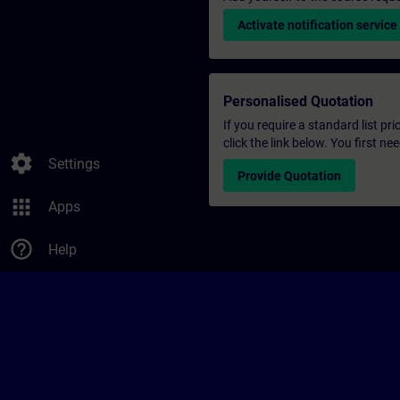
Activate notification service
Personalised Quotation
If you require a standard list pr
click the link below. You first n
settings
Settings
Provide Quotation
apps
Apps
help_outline
Help