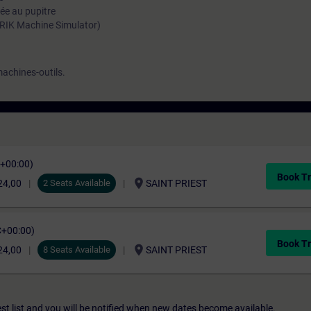
ée au pupitre
RIK Machine Simulator)
machines-outils.
C+00:00)
Book Tr
location_on
24,00
2 Seats Available
SAINT PRIEST
C+00:00)
Book Tr
location_on
24,00
8 Seats Available
SAINT PRIEST
st list and you will be notified when new dates become available.