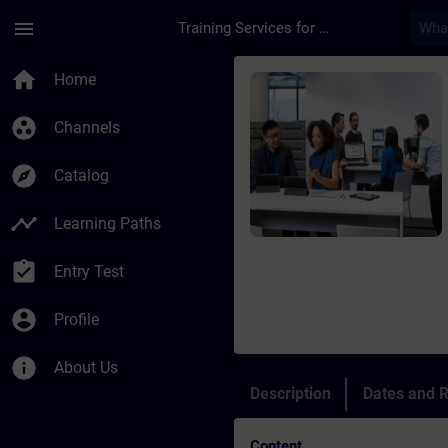
Skip To Main Content
Page Loaded
menu
Training Services for Digital Industries
Course - Exploitati
home
Home
group_work
Channels
explore
Catalog
timeline
Learning Paths
assignment_turned_in
Entry Test
account_circle
Profile
info
About Us
Description
Dates and R
Content