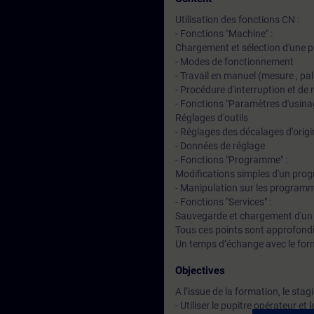
Utilisation des fonctions CN :
- Fonctions "Machine" :
Chargement et sélection d'une p
- Modes de fonctionnement
- Travail en manuel (mesure , pa
- Procédure d'interruption et de 
- Fonctions "Paramètres d'usinag
Réglages d'outils
- Réglages des décalages d'origi
- Données de réglage
- Fonctions "Programme" :
Modifications simples d'un pro
- Manipulation sur les program
- Fonctions "Services" :
Sauvegarde et chargement d'u
Tous ces points sont approfondi
Un temps d’échange avec le for
Objectives
A l’issue de la formation, le stag
- Utiliser le pupitre opérateur 