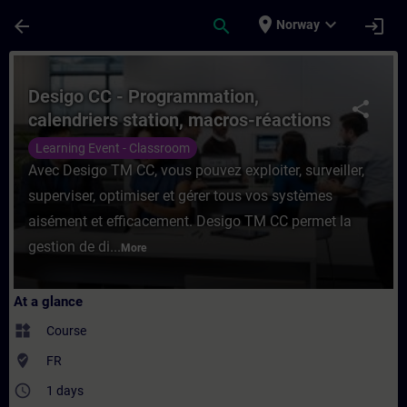
Skip To Main Content
Page Loaded
place
expand_more
arrow_back
search
login
Norway
Course - Desigo CC - Programmation, calend
Desigo CC - Programmation,
share
calendriers station, macros-réactions
et notifications
Learning Event - Classroom
Avec Desigo TM CC, vous pouvez exploiter, surveiller,
superviser, optimiser et gérer tous vos systèmes
aisément et efficacement. Desigo TM CC permet la
gestion de di...
More
At a glance
widgets
Course
where_to_vote
FR
access_time
1 days