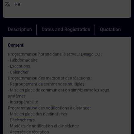
translate
FR
Description
Dates and Registration
Quotation
Content
Programmation horaire dans le serveur Desigo CC :
- Hebdomadaire
- Exceptions
- Calendrier
Programmation des macros et des réactions :
- Regroupement de commandes multiples
- Mise en place de communication simple entre les sous-
systèmes
- Interopérabilité
Programmation des notifications à distance :
- Mise en place des destinataires
- Déclencheurs
- Modèles de notification et d'incidence
- Accusés de réception