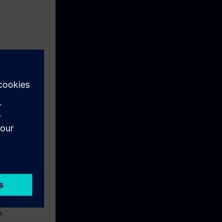
kennis om:
gd hebben.
k.