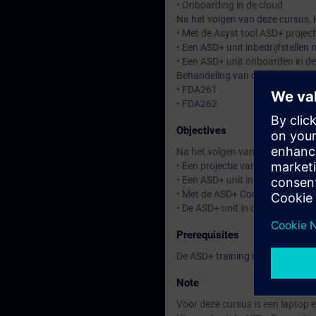
• Onboarding in de cloud
Na het volgen van deze cursus, 
• Met de Asyst tool ASD+ projec
• Een ASD+ unit inbedrijfstelle
• Een ASD+ unit onboarden in de
Behandeling van de aanzuigunit
• FDA261
• FDA262
Objectives
Na het volgen van deze cursus b
• Een projectie van een ASD+ s
• Een ASD+ unit inbedrijf te ku
• Met de ASD+ Connect app te 
• De ASD+ unit in de cloud op t
Prerequisites
De ASD+ training is uitsluitend
Note
Voor deze cursus is een laptop 