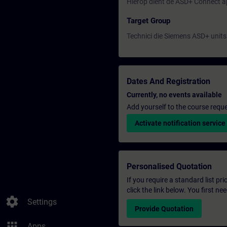
Hierop dient de ASD+ Connect app
Target Group
Technici die Siemens ASD+ units 
Dates And Registration
Currently, no events available
Add yourself to the course reque
Activate notification service
Personalised Quotation
If you require a standard list pr
click the link below. You first n
settings
Settings
Provide Quotation
apps
Apps