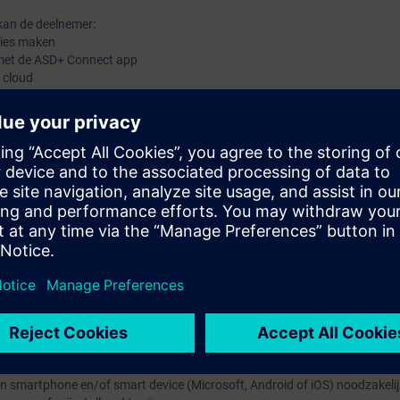
kan de deelnemer:
ties maken
n met de ASD+ Connect app
 cloud
s:
eschikt de deelnemer over alle noodzakelijke theoretische en praktische 
ysteem te kunnen maken
nnen nemen
werken
e kunnen nemen
 bedoeld voor technici die reeds de Siemens ASD Standaard training gevol
en smartphone en/of smart device (Microsoft, Android of iOS) noodzakelij