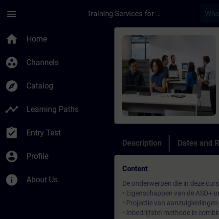
Skip To Main Content
Page Loaded
menu
Training Services for Digital Industries
Course - Aspiratiesy
home
Home
group_work
Channels
explore
Catalog
timeline
Learning Paths
assignment_turned_in
Entry Test
Description
Dates and R
account_circle
Profile
Content
info
About Us
De onderwerpen die in deze cur
• Eigenschappen van de ASD+ 
• Projectie van aanzuigleidinge
• Inbedrijfstel methode in com