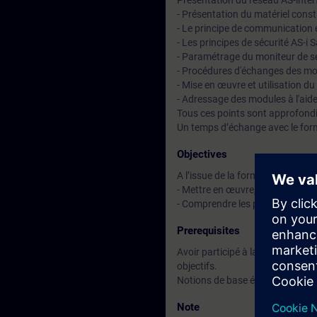
Présentation du réseau AS-inter
- Présentation du matériel const
- Le principe de communication 
- Les principes de sécurité AS-i 
- Paramétrage du moniteur de séc
- Procédures d'échanges des mo
- Mise en œuvre et utilisation d
- Adressage des modules à l'aide
Tous ces points sont approfondi
Un temps d’échange avec le for
Objectives
A l’issue de la formation, le stag
- Mettre en œuvre, tester et dia
- Comprendre les procédures d'é
Prerequisites
Avoir participé à la formation S
objectifs.
Notions de base électriques
Note