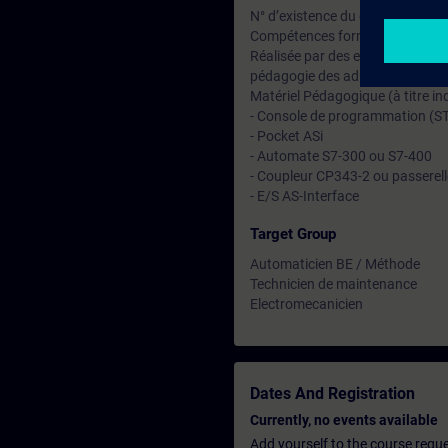
N° d’existence du centre de for
Compétences formateur :
Réalisée par des experts assuran
pédagogie des adultes avec un s
Matériel Pédagogique (à titre ind
- Console de programmation (
- Pocket ASi
- Automate S7-300 ou S7-400
- Coupleur CP343-2 ou passerel
- E/S AS-Interface
Target Group
Automaticien BE / Méthode
Technicien de maintenance
Electromecanicien
Dates And Registration
Currently, no events available
Add yourself to the course reque