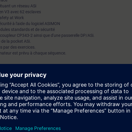
face
ituant un réseau ASi
en V3 avec 62 esclaves
Safety at Work
urité à l'aide du logiciel ASIMON
dules standards et de sécurité
u coupleur CP343-2 ainsi que d'une passerelle DP/ASi.
 de la pocket ASi.
s par des exercices.
mateur est prévu à chaque séquence.
iaire sera capable de :
gnostiquer un réseau AS-Interface
changes des composants AS-i standard et de sécurité AS-i Safety at Wor
T-SERV1, ST-PRO1 ou avoir un niveau équivalent est indispensable pour att