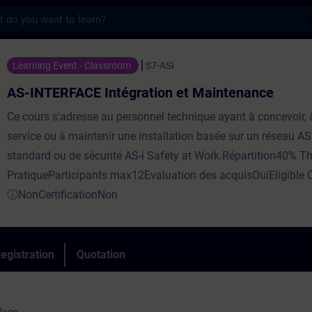
s
E Intégration et Maintenance - Training -
Learning Event - Classroom
S7-ASI
AS-INTERFACE Intégration et Maintenance
Ce cours s'adresse au personnel technique ayant à concevoir, 
service ou à maintenir une installation basée sur un réseau AS
standard ou de sécurité AS-i Safety at Work.Répartition40% Th
PratiqueParticipants max12Evaluation des acquisOuiEligible 
ⓘNonCertificationNon
egistration
Quotation