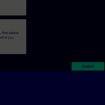
t, then please
led to you.
Contact