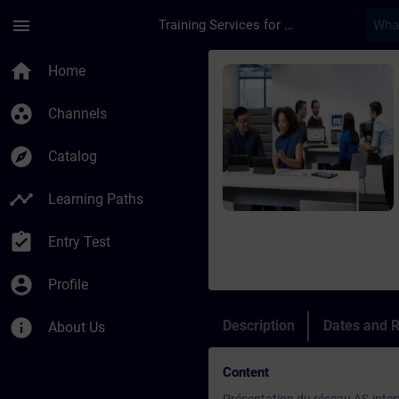
Skip To Main Content
Page Loaded
menu
Training Services for Digital Industries
Course - AS-INTERFAC
home
Home
group_work
Channels
explore
Catalog
timeline
Learning Paths
assignment_turned_in
Entry Test
account_circle
Profile
info
Description
Dates and R
About Us
Content