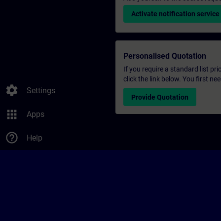
Activate notification service
Personalised Quotation
If you require a standard list pr
click the link below. You first n
settings
Settings
Provide Quotation
apps
Apps
help_outline
Help