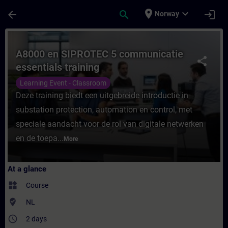
Skip To Main Content
Page Loaded
place
expand_more
arrow_back
search
login
Norway
Course - A8000 en SIPROTEC 5 communicatie
A8000 en SIPROTEC 5 communicatie
share
essentials training
Learning Event - Classroom
Deze training biedt een uitgebreide introductie in
substation protection, automation en control, met
speciale aandacht voor de rol van digitale netwerken
en de toepa...
More
At a glance
widgets
Course
where_to_vote
NL
access_time
2 days