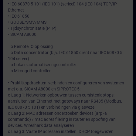
• IEC 60870 5 101 (IEC 101) (serieel) 104 (IEC 104) TCP/IP
Ethernet
• IEC 61850
• GOOSE/SMV/MMS
• Tijdsynchronisatie (PTP)
• SICAM A8000
o Remote IO oplossing
o Data concentrator (bijv. IEC 61850 client naar IEC 60870 5
104 server)
o Lokale automatiseringscontroller
o Microgrid controller
• Praktijkopdrachten: verbinden en configureren van systemen
met o.a. SICAM A8000 en SIPROTEC 5:
o Laag 1: Netwerken opbouwen tussen cursistenlaptops;
aansluiten van Ethernet met gateways naar RS485 (Modbus,
IEC 60870 5 101) en verbindingen via glasvezel
o Laag 2: MAC adressen onderzoeken devices (arp -a
commando) / mac adres filering in router en spoofing van
devices. Wireshark data analyseren
o Laag 3: Vaste IP adressen instellen. DHCP toegewezen