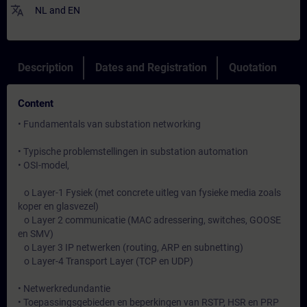
translate
NL
and
EN
Description
Dates and Registration
Quotation
Content
• Fundamentals van substation networking
• Typische problemstellingen in substation automation
• OSI-model,
o Layer-1 Fysiek (met concrete uitleg van fysieke media zoals
koper en glasvezel)
o Layer 2 communicatie (MAC adressering, switches, GOOSE
en SMV)
o Layer 3 IP netwerken (routing, ARP en subnetting)
o Layer-4 Transport Layer (TCP en UDP)
• Netwerkredundantie
• Toepassingsgebieden en beperkingen van RSTP, HSR en PRP