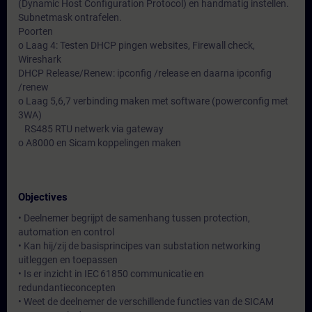
(Dynamic Host Configuration Protocol) en handmatig instellen.
Subnetmask ontrafelen.
Poorten
o Laag 4: Testen DHCP pingen websites, Firewall check,
Wireshark
DHCP Release/Renew: ipconfig /release en daarna ipconfig
/renew
o Laag 5,6,7 verbinding maken met software (powerconfig met
3WA)
RS485 RTU netwerk via gateway
o A8000 en Sicam koppelingen maken
Objectives
• Deelnemer begrijpt de samenhang tussen protection,
automation en control
• Kan hij/zij de basisprincipes van substation networking
uitleggen en toepassen
• Is er inzicht in IEC 61850 communicatie en
redundantieconcepten
• Weet de deelnemer de verschillende functies van de SICAM