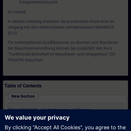
Komponententausch
Ihr Vorteil:
In diesem Lernweg erwerben Sie praxisnahes Know-how im
Umgang mit dem fehlersicheren Antriebssystem SINAMICS
S210.
Für weitergehende Qualifikationen zu Normen und Standards
der Maschinenverordnung können Sie zusätzlich den Kurs
“Funktionale Sicherheit im Maschinen- und Anlagenbau” (ST-
FASAFN) besuchen.
Table of Contents
New Section
SINAMICS G220 - Inbetriebnahme und Service
(Präsenz-Training)