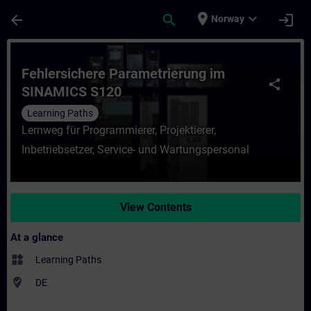
Skip To Main Content
Page Loaded
place
expand_more
arrow_back
search
login
Norway
Course - Fehlersichere Parametrierung im
Fehlersichere Parametrierung im
share
SINAMICS S120
Learning Paths
Lernweg für Programmierer, Projektierer,
Inbetriebsetzer, Service- und Wartungspersonal
View Contents
At a glance
widgets
Learning Paths
where_to_vote
DE