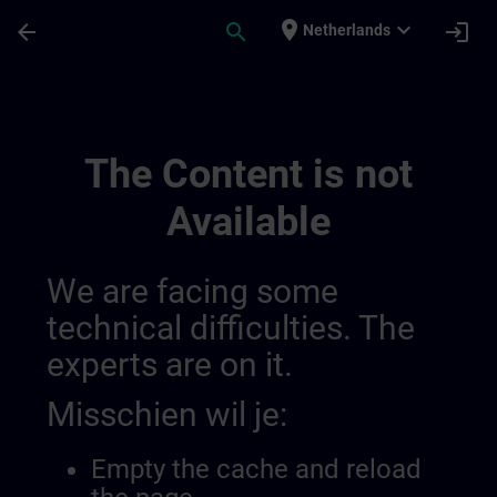
Ga naar de hoofdinhoud
Pagina geladen
place
expand_more
arrow_back
search
login
Netherlands
Training Services For Digital Industry 0
The Content is not
Available
We are facing some
technical difficulties. The
experts are on it.
Misschien wil je:
Empty the cache and reload