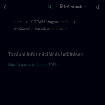
Ga naar de hoofdinhoud
Pagina geladen
place
expand_more
arrow_back
search
login
Netherlands
További információk a SITRAIN Hungary 
chevron_right
chevron_right
Home
SITRAIN Magyarország
További információk és letöltések
További információk és letöltések
Képzési naptár és árlista (PDF) >