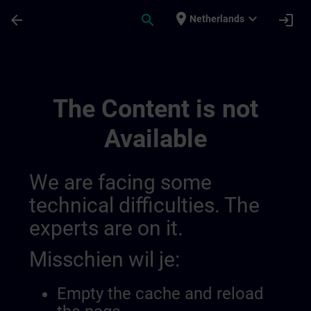
Ga naar de hoofdinhoud
Pagina geladen
place
expand_more
arrow_back
search
login
Netherlands
Test 2 | SITRAIN
The Content is not
Available
We are facing some
technical difficulties. The
experts are on it.
Misschien wil je:
Empty the cache and reload