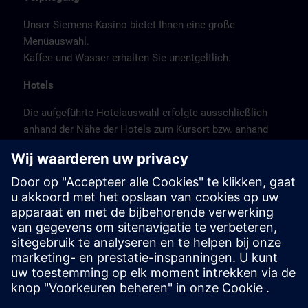
Unser Siemens-Kasino bietet Ihnen eine große
Menüauswahl.
Kaffee und Wasser erhalten Sie unentgeltlich.
Hotels
Die aufgeführte Hotelauswahl erfolgte ausschließlich
anhand der Nähe der Hotels zum Kursort bzw. anhand
der günstigen Verkehrsanbindung zum
Veranstaltungsort.
Es handelt sich hierbei nicht um Siemens-
Vertragshotels, daher können wir für die Qualität der
Hotels keine Gewähr übernehmen.
Stornierung
Bitte stornieren Sie schriftlich.