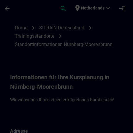
Ga naar de hoofdinhoud
Pagina geladen
place
expand_more
arrow_back
search
login
Netherlands
Standortinformationen Nürnberg | SITRAI
chevron_right
chevron_right
Home
SITRAIN Deutschland
chevron_right
Trainingsstandorte
Standortinformationen Nürnberg-Moorenbrunn
Informationen für Ihre Kursplanung in
Nürnberg-Moorenbrunn
Wir wünschen Ihnen einen erfolgreichen Kursbesuch!
Adresse