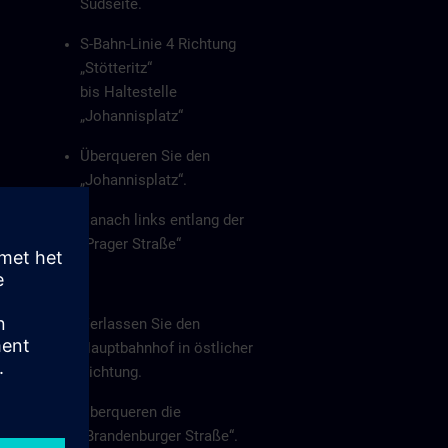
Südseite.
S-Bahn-Linie 4 Richtung
„Stötteritz“
bis Haltestelle
„Johannisplatz“
Überqueren Sie den
„Johannisplatz“.
Danach links entlang der
„Prager Straße“
Zu Fuß
Verlassen Sie den
Hauptbahnhof in östlicher
Richtung.
Überqueren die
„Brandenburger Straße“.