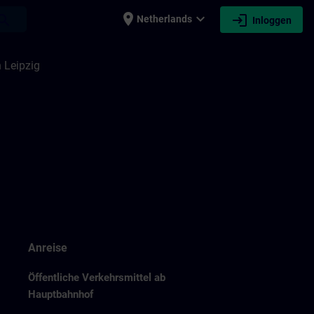
place
expand_more
login
earch
Netherlands
Inloggen
 Leipzig
Anreise
Öffentliche Verkehrsmittel ab
Hauptbahnhof