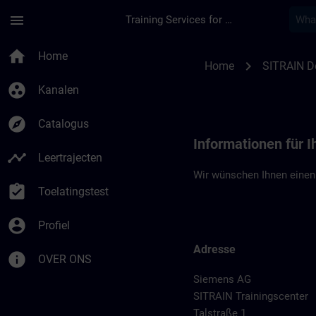
Ga naar de hoofdinhoud
Pagina geladen
menu
Training Services for Digital Industries
Standortinformation
home
Home
chevron_right
Home
SITRAIN D
group_work
Kanalen
explore
Catalogus
Informationen für I
timeline
Leertrajecten
Wir wünschen Ihnen einen
assignment_turned_in
Toelatingstest
account_circle
Profiel
Adresse
info
OVER ONS
Siemens AG
SITRAIN Trainingscenter
Talstraße 1