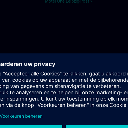
Motel One Leipzig-Post >