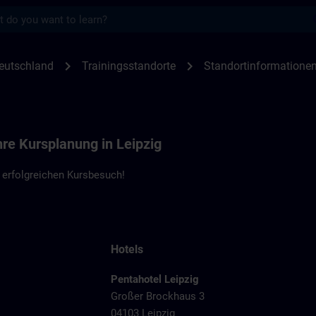
s
en Leipzig | SITRAIN
chevron_right
chevron_right
eutschland
Trainingsstandorte
Standortinformationen
hre Kursplanung in Leipzig
 erfolgreichen Kursbesuch!
Hotels
Pentahotel Leipzig
Großer Brockhaus 3
04103 Leipzig