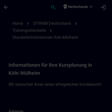
Ga naar de hoofdinhoud
Pagina geladen
place
expand_more
arrow_back
search
login
Netherlands
Standortinformationen Köln-Mühlheim | 
chevron_right
chevron_right
Home
SITRAIN Deutschland
chevron_right
Trainingsstandorte
Standortinformationen Köln-Mülheim
Informationen für Ihre Kursplanung in
Köln-Mülheim
Wir wünschen Ihnen einen erfolgreichen Kursbesuch!
Adresse