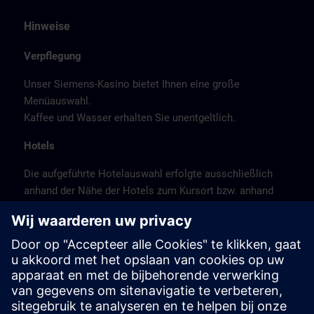
Hinweise
Verpflegung
Unser Siemens-Kasino bietet Ihnen eine große
Menüauswahl.
Kaffee und Wasser erhalten Sie unentgeltlich.
Hotels
Die aufgeführte Hotelauswahl erfolgte ausschließlich
anhand der Nähe der Hotels zum Kursort bzw. anhand
der günstigen Verkehrsanbindung zum
Veranstaltungsort.
Es handelt sich hierbei nicht um Siemens-
Vertragshotels, daher können wir für die Qualität der
Hotels keine Gewähr übernehmen.
Stornierung