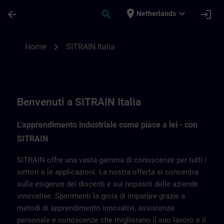
Ga naar de hoofdinhoud
Pagina geladen
place
expand_more
arrow_back
search
login
Netherlands
SITRAIN Italia | SITRAIN
chevron_right
Home
SITRAIN Italia
Benvenuti a SITRAIN Italia
L'apprendimento industriale come piace a lei - con
SITRAIN
SITRAIN offre una vasta gamma di conoscenze per tutti i
settori e le applicazioni. La nostra offerta si concentra
sulle esigenze dei discenti e sui requisiti delle aziende
innovative. Sperimenti la gioia di imparare grazie a
metodi di apprendimento innovativi, assistenza
personale e conoscenze che migliorano il suo lavoro e il