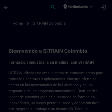
Ga naar de hoofdinhoud
Pagina geladen
place
expand_more
arrow_back
search
login
Netherlands
SITRAIN Colombia | SITRAIN
chevron_right
Home
SITRAIN Colombia
Bieenvenido a SITRAIN Colombia
Formación industrial a su medida: con SITRAIN
SITRAIN ofrece una amplia gama de conocimientos para
todos los sectores y aplicaciones. Nuestra oferta se
centra en las necesidades de los alumnos y en los
requisitos de las empresas innovadoras. Disfrute del
placer de aprender gracias a métodos de formación
innovadores, un apoyo personalizado y conocimientos
que mejoran su trabajo y su desarrollo. Para un