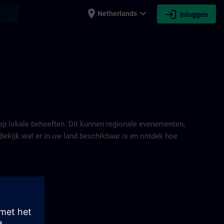
place
expand_more
login
earch
Netherlands
Inloggen
TRAIN
 op lokale behoeften. Dit kunnen regionale evenementen,
Bekijk wat er in uw land beschikbaar is en ontdek hoe