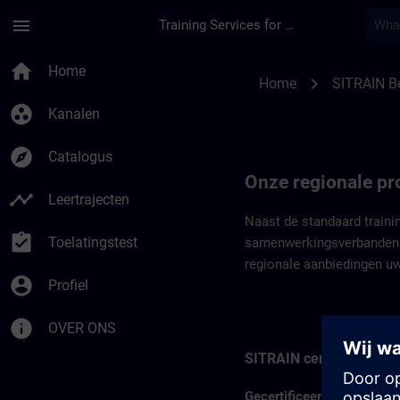
Ga naar de hoofdinhoud
Pagina geladen
menu
Training Services for Digital Industries
Regionale programm
home
Home
chevron_right
Home
SITRAIN B
group_work
Kanalen
explore
Catalogus
Onze regionale p
timeline
Leertrajecten
Naast de standaard traini
assignment_turned_in
Toelatingstest
samenwerkingsverbanden me
regionale aanbiedingen u
account_circle
Profiel
info
OVER ONS
SITRAIN certificering
Gecertificeerde medewerke