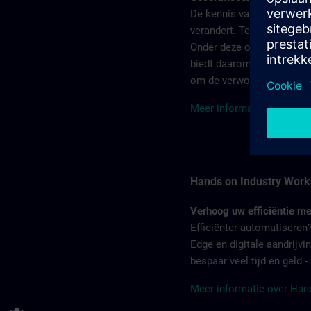
De kennis van uw werkneme
verandert. Tegelijkertijd l
Onder deze omstandighede
biedt daarom gekwalificee
om de verworven kennis te
Meer informatie over het
Hands on Industry Wor
Verhoog uw efficiëntie m
Efficiënter automatiseren?
Edge en digitale aandrijvi
bespaar veel tijd en geld 
Meer informatie over Han