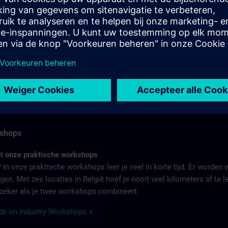
rs is de belangrijkste hulpbron van uw bedrijf. Maar we weten ook
eidt digitalisering tot nieuwe problemen en eisen.
n wordt kwalificatie steeds belangrijker - zowel voor werkgevers 
rde opleidingen voor het volledige gamma industriële producten en
 verifiëren.
 SITRAIN-certificeringsprogramma >
kshops
et onze praktische workshops
 In onze praktische workshops leer je veel in korte tijd. Er worden 
ngen. Met zes locaties in België hoef je nooit veel kilometers af te
- zeker als je twee workshops combineert.
ds on Industry Workshops >