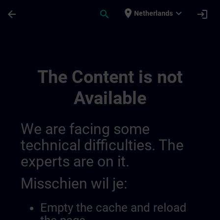
Ga naar de hoofdinhoud
Pagina geladen
place
expand_more
arrow_back
search
login
Netherlands
Public Channel 101 | SITRAIN
The Content is not
Available
We are facing some
technical difficulties. The
experts are on it.
Misschien wil je:
Empty the cache and reload