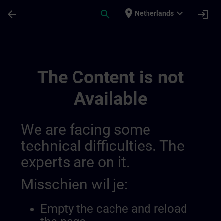
Ga naar de hoofdinhoud
Pagina geladen
place
expand_more
arrow_back
search
login
Netherlands
Overview Of Sdlc Public 01445193559919
The Content is not
Available
We are facing some
technical difficulties. The
experts are on it.
Misschien wil je:
Empty the cache and reload