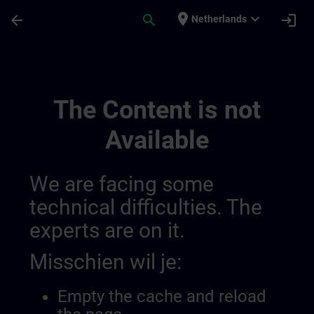
Ga naar de hoofdinhoud
Pagina geladen
place
expand_more
arrow_back
search
login
Netherlands
Overview Of Sdlc Private | SITRAIN
The Content is not
Available
We are facing some
technical difficulties. The
experts are on it.
Misschien wil je:
Empty the cache and reload