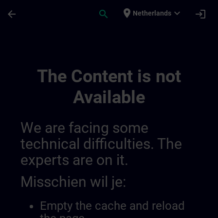
Ga naar de hoofdinhoud
Pagina geladen
place
expand_more
arrow_back
search
login
Netherlands
Ontwikkel Uw Expertise In Industriële A
The Content is not
Available
We are facing some
technical difficulties. The
experts are on it.
Misschien wil je:
Empty the cache and reload