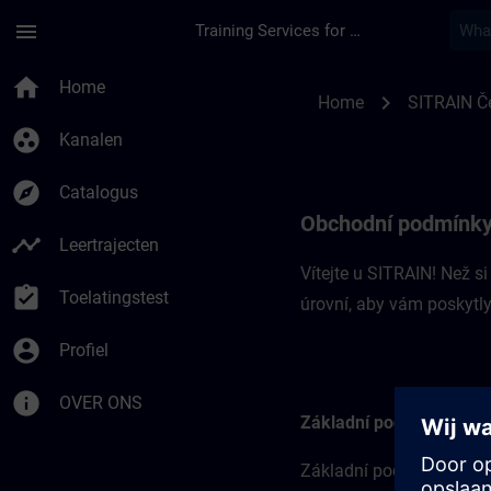
Ga naar de hoofdinhoud
Pagina geladen
menu
Training Services for Digital Industries
Obchodní podmínky 
home
Home
chevron_right
Home
SITRAIN Č
group_work
Kanalen
explore
Catalogus
Obchodní podmínky
timeline
Leertrajecten
Vítejte u SITRAIN! Než 
assignment_turned_in
Toelatingstest
úrovní, aby vám poskytly 
account_circle
Profiel
info
OVER ONS
Základní podmínky
Základní podmínky tvoří