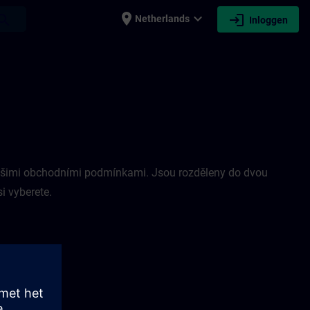
place
expand_more
login
earch
Netherlands
Inloggen
s našimi obchodními podmínkami. Jsou rozděleny do dvou
i vyberete.
ídky