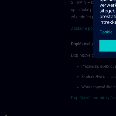
SITRAIN – bez ohledu na
specifické pro danou ze
základních podmínek odp
Základní podmínky pro Č
Doplňkové podmínky šk
Doplňkové podmínky škol
Prezenční, učebnová
Školení živě online
Workshopová škole
Doplňkové podmínky škol