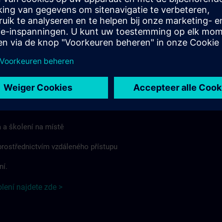
 formát nebo způsob poskytování. V případě, že platí předpisy
mi, mohou se jednotlivé doplňkové podmínky pro danou zemi od
ovídajícím způsobem lišit nebo je rozšiřovat.
eskou republiku najdete zde >
olení
ení se vztahují na:
 a školení na místě
 prostřednictvím vzdáleného přístupu
ní.
ení najdete zde >