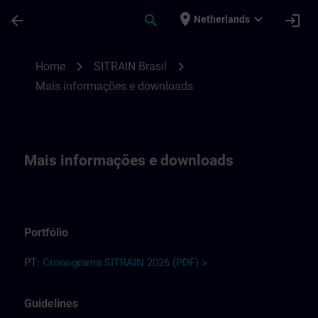
Ga naar de hoofdinhoud
Pagina geladen
place
expand_more
arrow_back
search
login
Netherlands
Mais informações e downloads para a SIT
chevron_right
chevron_right
Home
SITRAIN Brasil
Mais informações e downloads
Mais informações e downloads
Portfólio
PT:
C
r
o
n
o
g
r
a
m
a
SITRAIN
2026
(PDF) >
Guidelines