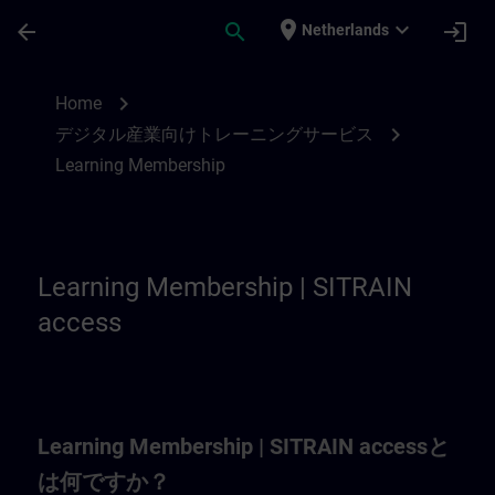
Ga naar de hoofdinhoud
Pagina geladen
place
expand_more
arrow_back
search
login
Netherlands
Learning Membership | SITRAIN
chevron_right
Home
chevron_right
デジタル産業向けトレーニングサービス
Learning Membership
Learning Membership | SITRAIN
access
Learning Membership | SITRAIN accessと
は何ですか？