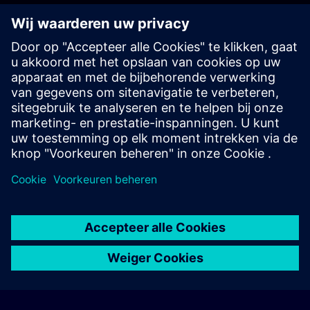
accessによる厳選されたウェブベースのトレーニ
コースを体験いただけます。 無料でご利用いただ
め、「Learning Membership」への登録は不要で
Freemium | SITRAIN access をお試しください
© Siemens AG 2026
home
group_work
explore
timeline
more_horiz
Corporate Information
Cookieverklaring
Gebruiksvoorwaarden en
Home
Kanalen
Catalogus
Leertrajecten
Meer
privacybeleid
Contact