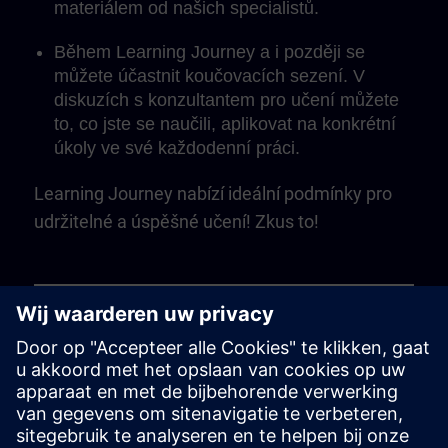
materiálem od našich specialistů.
Během Learning Journey a i později se
můžete účastnit koučovacích sezení. V
diskuzích s konzultantem pro učení můžete
to, co jste se naučili, aplikovat na konkrétní
úkoly ve své každodenní práci.
Learning Journey nabízí ideální podmínky pro
udržitelné a úspěšné učení! Zkus to!
Play