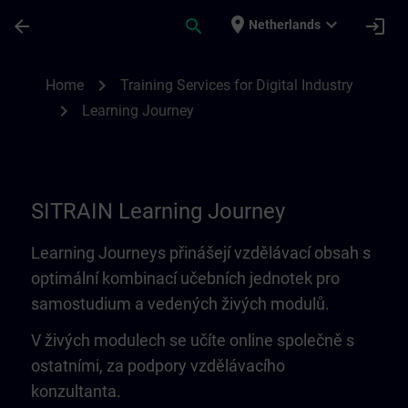
Ga naar de hoofdinhoud
Pagina geladen
place
expand_more
arrow_back
search
login
Netherlands
Learning Journey | SITRAIN
chevron_right
Home
Training Services for Digital Industry
chevron_right
Learning Journey
SITRAIN Learning Journey
Learning Journeys přinášejí vzdělávací obsah s
optimální kombinací učebních jednotek pro
samostudium a vedených živých modulů.
V živých modulech se učíte online společně s
ostatními, za podpory vzdělávacího
konzultanta.