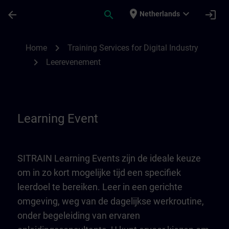
Ga naar de hoofdinhoud
Pagina geladen
place
expand_more
arrow_back
search
login
Netherlands
Learning Event | SITRAIN
chevron_right
Home
Training Services for Digital Industry
chevron_right
Leerevenement
Learning Event
SITRAIN Learning Events zijn de ideale keuze
om in zo kort mogelijke tijd een specifiek
leerdoel te bereiken. Leer in een gerichte
omgeving, weg van de dagelijkse werkroutine,
onder begeleiding van ervaren