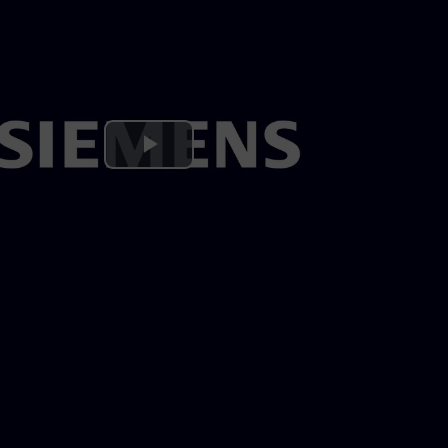
Play
Video