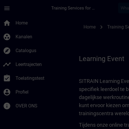
Ga naar de hoofdinhoud
Pagina geladen
menu
Training Services for Digital Industries
Learning Event | SI
home
Home
chevron_right
Home
Training Se
group_work
Kanalen
explore
Catalogus
Learning Event
timeline
Leertrajecten
assignment_turned_in
Toelatingstest
SITRAIN Learning Event
specifiek leerdoel te
account_circle
Profiel
dagelijkse werkroutin
info
kunt ervoor kiezen o
OVER ONS
trainingscentra wereldw
Tijdens onze online tr