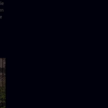
die
en
me