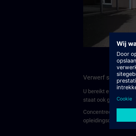
Verwerf snel, comp
U bereikt een bepaald 
staat ook gedurende d
Concentreer u op uw 
opleidingscentrum of i