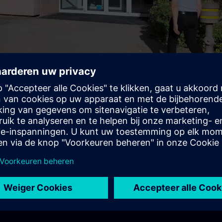
Video
act en begeleid kennis
leerdoel in de kortst mogelijke tijd. De opleidingsconsult
e hele duur van de theoretische modules voor u klaar.
leerproces in een beschermde leeromgeving, weg van uw 
n uw bedrijf.