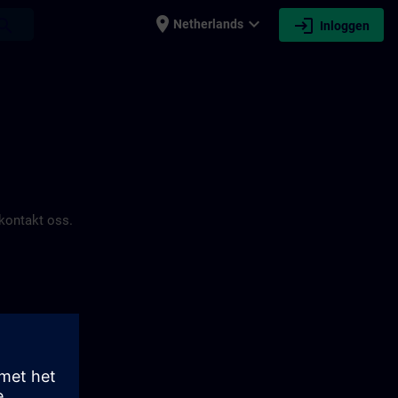
place
expand_more
login
earch
Netherlands
Inloggen
 kontakt oss.