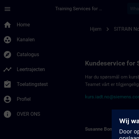
Ga naar de hoofdinhoud
Pagina geladen
menu
Training Services for Digital Industries
Kontaktdetaljer SIT
home
Home
chevron_right
Hjem
SITRAIN No
group_work
Kanalen
explore
Catalogus
Kundeservice for 
timeline
Leertrajecten
Har du spørsmål om kursbes
assignment_turned_in
Toelatingstest
Teamet vårt er tilgjengelig
kurs.iadt.no@siemens.c
account_circle
Profiel
info
OVER ONS
Susanne Bonde