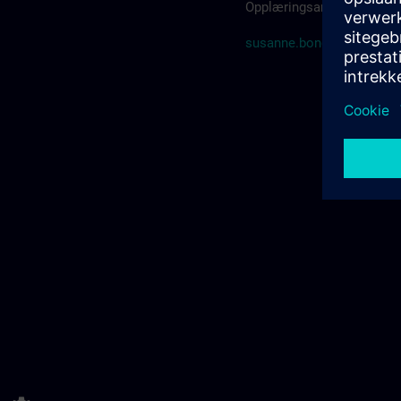
Opplæringsansvarlig i SI
susanne.bonde@siemens