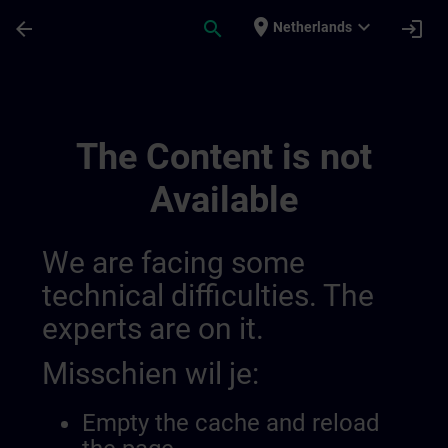
Ga naar de hoofdinhoud
Pagina geladen
place
expand_more
arrow_back
search
login
Netherlands
German Equivalent Content | SITRAIN
The Content is not
Available
We are facing some
technical difficulties. The
experts are on it.
Misschien wil je:
Empty the cache and reload