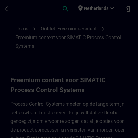
Ga naar de hoofdinhoud
Pagina geladen
place
expand_more
arrow_back
search
login
Netherlands
Freemium-content voor SIMATIC Process 
chevron_right
chevron_right
Home
Ontdek Freemium-content
Freemium-content voor SIMATIC Process Control
Systems
Freemium content voor SIMATIC
Process Control Systems
Process Control Systems moeten op de lange termijn
betrouwbaar functioneren. En je wilt dat ze flexibel
genoeg zijn om ervoor te zorgen dat al je opties voor
de productieprocessen en vereisten van morgen open