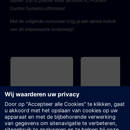
blijven. Dat is precies waar de SIMATIC Process
Control Systems uitblinken!
Met de volgende cursussen krijg je een eerste indruk
van dit interessante onderwerp!
Basis
40m
Basis
Overview of Digitalization in
Overview of SIMIT and
the Process Automation
for Process Automation
This course introduces you to the
Introduction to the topicSIMIT
digitalization concept and
simulation platform for virtua