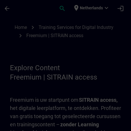
Ga naar de hoofdinhoud
Pagina geladen
place
expand_more
arrow_back
search
login
Netherlands
Freemium | SITRAIN access | SITRAIN
chevron_right
Home
Training Services for Digital Industry
chevron_right
Freemium | SITRAIN access
Explore Content
Freemium | SITRAIN access
Freemium is uw startpunt om
SITRAIN access,
het digitale leerplatform, te ontdekken. Profiteer
van gratis toegang tot geselecteerde cursussen
en trainingscontent –
zonder Learning