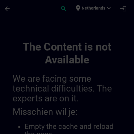
Ga naar de hoofdinhoud
Pagina geladen
place
expand_more
arrow_back
search
login
Netherlands
Englsih Check | SITRAIN
The Content is not
Available
We are facing some
technical difficulties. The
experts are on it.
Misschien wil je:
Empty the cache and reload