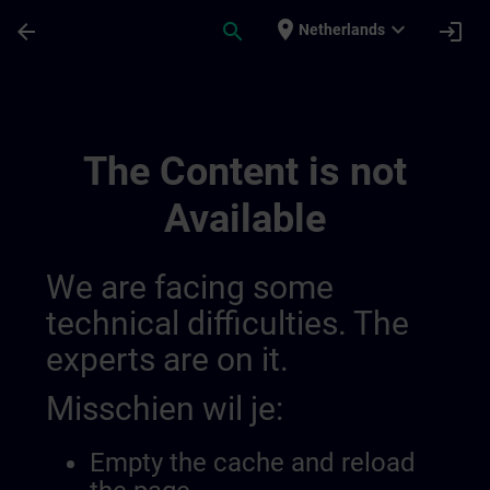
Ga naar de hoofdinhoud
Pagina geladen
place
expand_more
arrow_back
search
login
Netherlands
Banner Test De Language De | SITRAIN
The Content is not
Available
We are facing some
technical difficulties. The
experts are on it.
Misschien wil je:
Empty the cache and reload