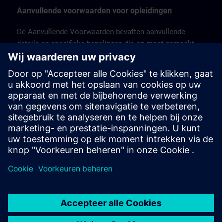
Aanvullende voorwaarden voor opleidingen
De Aanvullende Voorwaarden bevatten aanvullende
details en specifieke bepalingen die op maat gemaakt
zijn voor verschillende portfolio's of bedrijfstypen.
Ze behandelen aspecten zoals commerciële
voorwaarden, garanties, verplichtingen van de klant, IP-
rechten, licentiemodellen en andere voorwaarden met
betrekking tot de portfolio.
Hier vindt u de Aanvullende voorwaarden voor België &
Luxemburg >