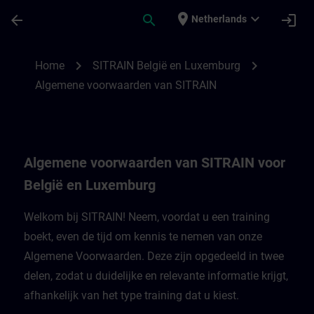
Ga naar de hoofdinhoud
Pagina geladen
place
expand_more
arrow_back
search
login
Netherlands
Algemene voorwaarden van SITRAIN voor 
chevron_right
chevron_right
Home
SITRAIN België en Luxemburg
Algemene voorwaarden van SITRAIN
Algemene voorwaarden van SITRAIN voor
België en Luxemburg
Welkom bij SITRAIN! Neem, voordat u een training
boekt, even de tijd om kennis te nemen van onze
Algemene Voorwaarden. Deze zijn opgedeeld in twee
delen, zodat u duidelijke en relevante informatie krijgt,
afhankelijk van het type training dat u kiest.