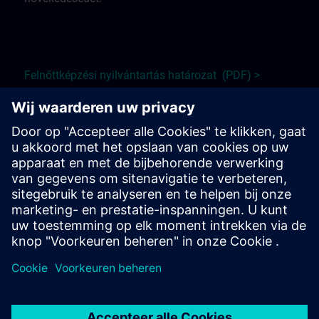
Felnőttképzési nyilvántartás határ
ozat (PDF) >