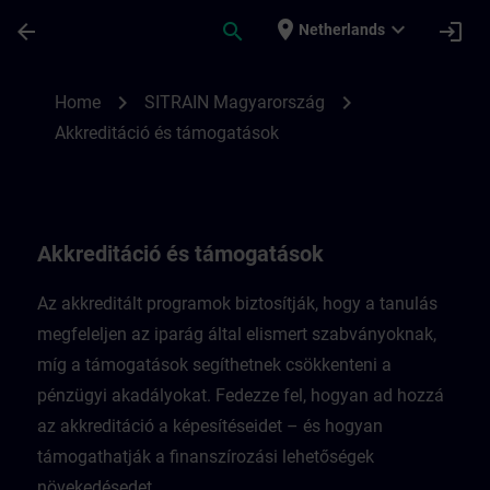
Ga naar de hoofdinhoud
Pagina geladen
place
expand_more
arrow_back
search
login
Netherlands
Akkreditáció és támogatások Magyarorsz
chevron_right
chevron_right
Home
SITRAIN Magyarország
Akkreditáció és támogatások
Akkreditáció és támogatások
Az akkreditált programok biztosítják, hogy a tanulás
megfeleljen az iparág által elismert szabványoknak,
míg a támogatások segíthetnek csökkenteni a
pénzügyi akadályokat. Fedezze fel, hogyan ad hozzá
az akkreditáció a képesítéseidet – és hogyan
támogathatják a finanszírozási lehetőségek
növekedésedet.